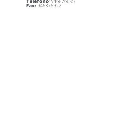
Teléfono
: 946876095
Fax
:
946876922